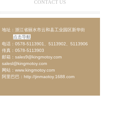
CONTACT US
地址：浙江省丽水市云和县工业园区新华街
点击导航
电话：0578-5113901、5113902、5113906
传真：0578-5113903
邮箱：sales9@kingmotoy.com
salesl@kingmotoy.com
网站：www.kingmotoy.com
阿里巴巴：http://jinmaotoy.1688.com