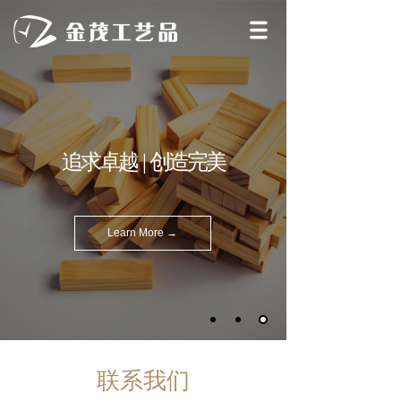
追求卓越 | 创造完美
Learn More →
联系我们